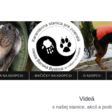
IA NA ADOPCIU :
: MAČIČKY NA ADOPCIU :
: O ADOPCII :
:
Videá
s našej stanice, akcií a po