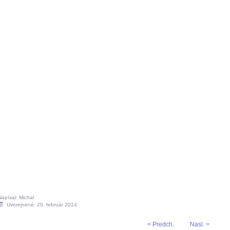
Napísal: Michal
Uverejnené: 20. február 2014
< Predch.
Nasl. >