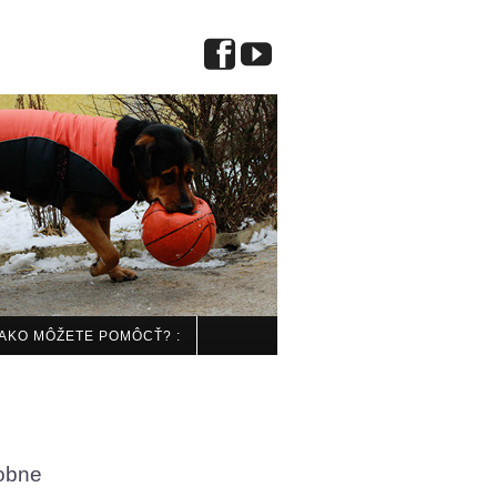
 AKO MÔŽETE POMÔCŤ? :
dobne