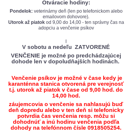
Otváracie hodiny:
Pondelok:
veterinárny deň (len po telefonickom alebo
emailovom dohovore).
Utorok až piatok
od 9,00 do 14,00 - ten správny čas na
adopciu a venčenie psíkov
I
V sobotu a nedeľu ZATVORENÉ
VENČENIE je možné po predchádzajúcej
dohode len v dopoludňajších hodinách.
Venčenie psíkov je možné v čase kedy je
karanténna stanica otvorená pre verejnosť
t.j. utorok až piatok v čase od 9,00 hod. do
14,00 hod.
záujemcovia o venčenie sa nahlasujú buď
deň dopredu alebo v ten deň si telefonicky
potvrdia čas venčenia resp. môžu si
dohodnúť a inú hodinu venčenia podľa
dohody na telefónnom čísle 0918505254.