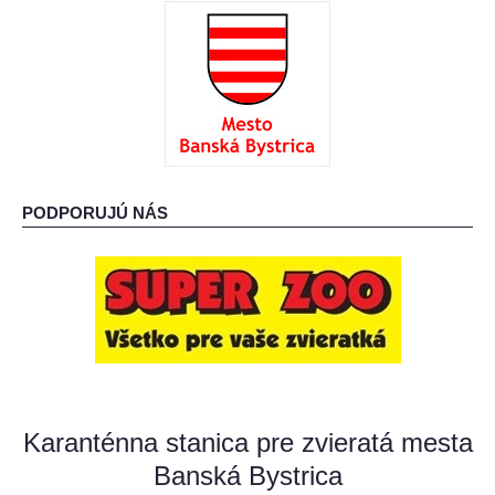
: O ADOPCII :
: AKO MÔŽETE POMÔCŤ? :
PODPORUJÚ NÁS
Karanténna stanica pre zvieratá mesta
Banská Bystrica