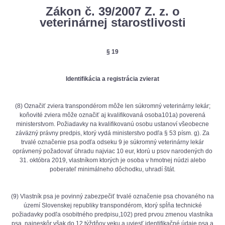
Zákon č. 39/2007 Z. z. o
veterinárnej starostlivosti
§ 19
Identifikácia a registrácia zvierat
(8) Označiť zviera transpondérom môže len súkromný veterinárny lekár;
koňovité zviera môže označiť aj kvalifikovaná osoba101a) poverená
ministerstvom. Požiadavky na kvalifikovanú osobu ustanoví všeobecne
záväzný právny predpis, ktorý vydá ministerstvo podľa § 53 písm. g). Za
trvalé označenie psa podľa odseku 9 je súkromný veterinárny lekár
oprávnený požadovať úhradu najviac 10 eur, ktorú u psov narodených do
31. októbra 2019, vlastníkom ktorých je osoba v hmotnej núdzi alebo
poberateľ minimálneho dôchodku, uhradí štát.
(9) Vlastník psa je povinný zabezpečiť trvalé označenie psa chovaného na
území Slovenskej republiky transpondérom, ktorý spĺňa technické
požiadavky podľa osobitného predpisu,102) pred prvou zmenou vlastníka
psa, najneskôr však do 12 týždňov veku a uviesť identifikačné údaje psa a