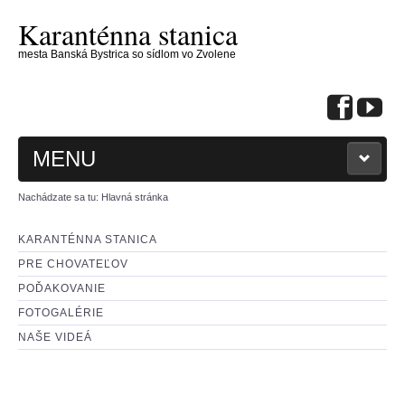
Karanténna stanica
mesta Banská Bystrica so sídlom vo Zvolene
MENU
Nachádzate sa tu:
Hlavná stránka
KARANTÉNNA STANICA
PRE CHOVATEĽOV
: KONTAKTUJTE NÁS :
POĎAKOVANIE
FOTOGALÉRIE
: PSÍKOVIA NA ADOPCIU :
NAŠE VIDEÁ
: MAČIČKY NA ADOPCIU :