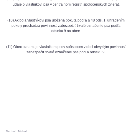
údaje o vlastníkovi psa v centrálnom registri spoločenských zvierat.
(10) Ak bola vlastníkovi psa uložená pokuta podľa § 48 ods. 1, uhradením
pokuty prechádza povinnosť zabezpečiť trvalé označenie psa podľa
odseku 9 na obec.
(11) Obec oznamuje vlastníkom psov spôsobom v obci obvyklým povinnosť
zabezpečiť trvalé označenie psa podľa odseku 9.
Napísal: Michal