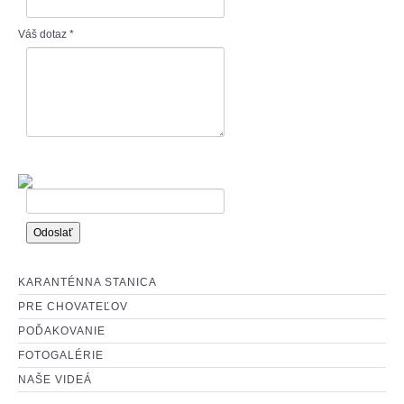
: O ADOPCII :
Váš dotaz
*
: AKO MÔŽETE POMÔCŤ? :
KARANTÉNNA STANICA
PRE CHOVATEĽOV
POĎAKOVANIE
FOTOGALÉRIE
NAŠE VIDEÁ