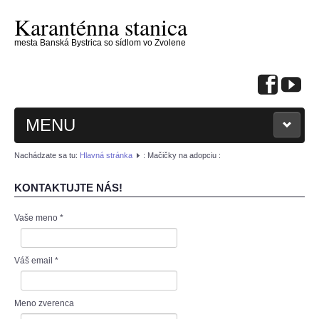
Karanténna stanica
mesta Banská Bystrica so sídlom vo Zvolene
MENU
Nachádzate sa tu:
Hlavná stránka
: Mačičky na adopciu :
KONTAKTUJTE NÁS!
Vaše meno
*
: KONTAKTUJTE NÁS :
: PSÍKOVIA NA ADOPCIU :
Váš email
*
: MAČIČKY NA ADOPCIU :
Meno zverenca