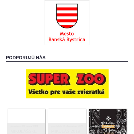
: O ADOPCII :
: AKO MÔŽETE POMÔCŤ? :
PODPORUJÚ NÁS
pondelok, 08. január 2024
pondelok, 09. december 2019
nedeľa, 09. december 2018
MIKULÁŠSKE
MIKULÁŠ 2019
MIKULÁŠ V KS