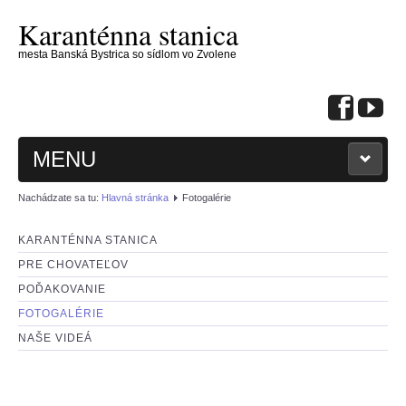
Karanténna stanica
mesta Banská Bystrica so sídlom vo Zvolene
MENU
Nachádzate sa tu:
Hlavná stránka
Fotogalérie
KARANTÉNNA STANICA
PRE CHOVATEĽOV
: KONTAKTUJTE NÁS :
POĎAKOVANIE
FOTOGALÉRIE
: PSÍKOVIA NA ADOPCIU :
NAŠE VIDEÁ
: MAČIČKY NA ADOPCIU :