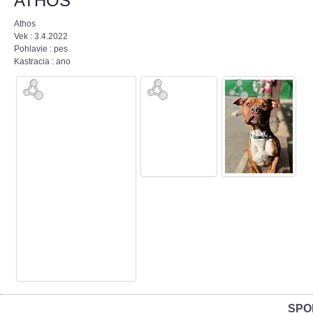
ATHOS
Athos
Vek : 3.4.2022
Pohlavie : pes
Kastracia : ano
SPO