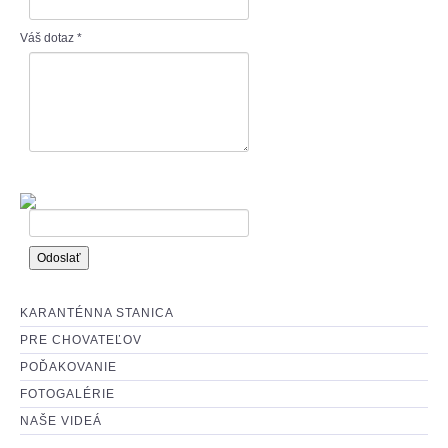
: O ADOPCII :
Váš dotaz
*
: AKO MÔŽETE POMÔCŤ? :
KARANTÉNNA STANICA
PRE CHOVATEĽOV
POĎAKOVANIE
FOTOGALÉRIE
NAŠE VIDEÁ