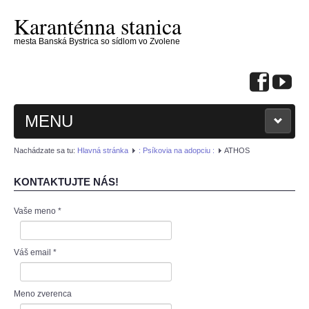
Karanténna stanica
mesta Banská Bystrica so sídlom vo Zvolene
MENU
Nachádzate sa tu:
Hlavná stránka
: Psíkovia na adopciu :
ATHOS
KONTAKTUJTE NÁS!
Vaše meno
*
: KONTAKTUJTE NÁS :
: PSÍKOVIA NA ADOPCIU :
Váš email
*
: MAČIČKY NA ADOPCIU :
Meno zverenca