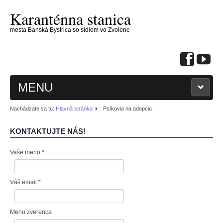
Karanténna stanica
mesta Banská Bystrica so sídlom vo Zvolene
MENU
Nachádzate sa tu:
Hlavná stránka
: Psíkovia na adopciu :
KONTAKTUJTE NÁS!
Vaše meno
*
: KONTAKTUJTE NÁS :
: PSÍKOVIA NA ADOPCIU :
Váš email
*
: MAČIČKY NA ADOPCIU :
Meno zverenca