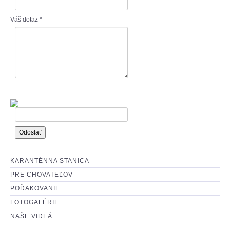
: O ADOPCII :
Váš dotaz
*
: AKO MÔŽETE POMÔCŤ? :
KARANTÉNNA STANICA
PRE CHOVATEĽOV
POĎAKOVANIE
FOTOGALÉRIE
NAŠE VIDEÁ