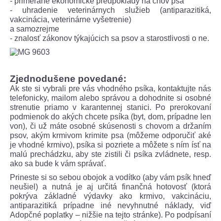
- primerané ekonomické predpoklady na chov psa
- uhradenie veterinárnych služieb (antiparazitiká,
vakcinácia, veterinárne vyšetrenie)
a samozrejme
- znalosť zákonov týkajúcich sa psov a starostlivosti o ne.
Zjednodušene povedané:
Ak ste si vybrali pre vás vhodného psíka, kontaktujte nás
telefonicky, mailom alebo správou a dohodnite si osobné
strenutie priamo v karantennej stanici. Po prerokovaní
podmienok do akých chcete psíka (byt, dom, prípadne len
von), či už máte osobné skúsenosti s chovom a držaním
psov, akým krmivom krimite psa (môžeme odporučiť aké
je vhodné krmivo), psíka si pozriete a môžete s ním ísť na
malú prechádzku, aby ste zistili či psíka zvládnete, resp.
ako sa bude k vám správať.
Prineste si so sebou obojok a vodítko (aby vám psík hneď
neušiel) a nutná je aj určitá finančná hotovosť (ktorá
pokrýva základné výdavky ako krmivo, vakcináciu,
antiparazitiká prípadne iné nevyhnutné náklady, viď
Adopčné poplatky – nižšie na tejto stránke). Po podpísaní