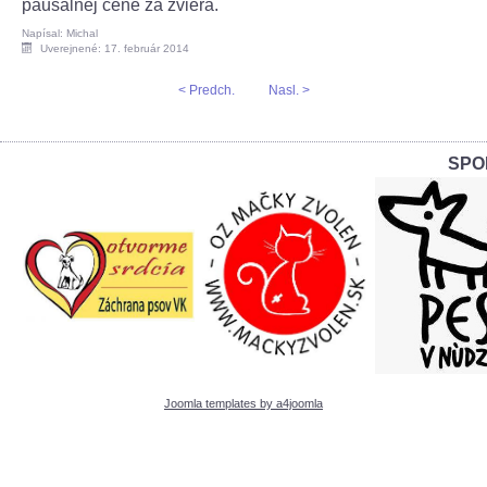
paušálnej cene za zviera.
Napísal: Michal
Uverejnené: 17. február 2014
< Predch.
Nasl. >
SPO
Joomla templates by a4joomla