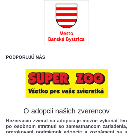
: O ADOPCII :
: AKO MÔŽETE POMÔCŤ? :
PODPORUJÚ NÁS
O adopcii našich zverencov
Rezervaciu zvierat na adopciu je mozne vykonať len
po osobnom stretnuti so zamestnancom zariadenia,
prerokovaní podmienok adopcie a zoznámení sa s