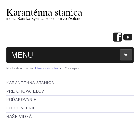
Karanténna stanica
mesta Banská Bystrica so sídlom vo Zvolene
MENU
Nachádzate sa tu:
Hlavná stránka
: O adopcii :
KARANTÉNNA STANICA
PRE CHOVATEĽOV
: KONTAKTUJTE NÁS :
POĎAKOVANIE
FOTOGALÉRIE
: PSÍKOVIA NA ADOPCIU :
NAŠE VIDEÁ
: MAČIČKY NA ADOPCIU :