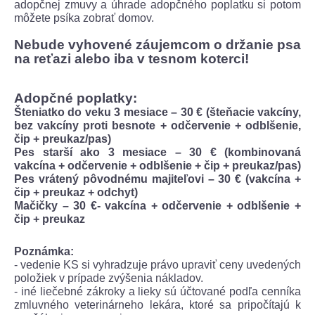
adopčnej zmuvy a úhrade adopčného poplatku si potom
môžete psíka zobrať domov.
Nebude vyhovené záujemcom o držanie psa
na reťazi alebo iba v tesnom koterci!
Adopčné poplatky:
Šteniatko do veku 3 mesiace – 30 € (šteňacie vakcíny,
bez vakcíny proti besnote + odčervenie + odblšenie,
čip + preukaz/pas)
Pes starší ako 3 mesiace – 30 € (kombinovaná
vakcína + odčervenie + odblšenie + čip + preukaz/pas)
Pes vrátený pôvodnému majiteľovi – 30 € (vakcína +
čip + preukaz + odchyt)
Mačičky – 30 €- vakcína + odčervenie + odblšenie +
čip + preukaz
Poznámka:
- vedenie KS si vyhradzuje právo upraviť ceny uvedených
položiek v prípade zvýšenia nákladov.
- iné liečebné zákroky a lieky sú účtované podľa cenníka
zmluvného veterinárneho lekára, ktoré sa pripočítajú k