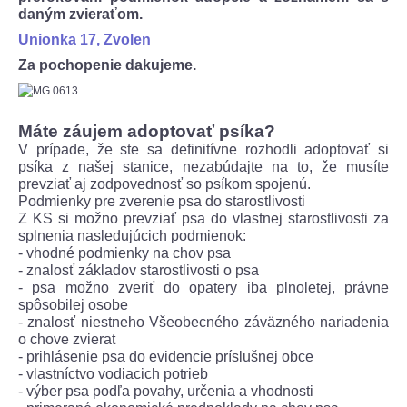
daným zvieraťom.
Unionka 17, Zvolen
Za pochopenie dakujeme.
Máte záujem adoptovať psíka?
V prípade, že ste sa definitívne rozhodli adoptovať si
psíka z našej stanice, nezabúdajte na to, že musíte
prevziať aj zodpovednosť so psíkom spojenú.
Podmienky pre zverenie psa do starostlivosti
Z KS si možno prevziať psa do vlastnej starostlivosti za
splnenia nasledujúcich podmienok:
- vhodné podmienky na chov psa
- znalosť základov starostlivosti o psa
- psa možno zveriť do opatery iba plnoletej, právne
spôsobilej osobe
- znalosť niestneho Všeobecného záväzného nariadenia
o chove zvierat
- prihlásenie psa do evidencie príslušnej obce
- vlastníctvo vodiacich potrieb
- výber psa podľa povahy, určenia a vhodnosti