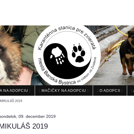
IA NA ADOPCIU :
: MAČIČKY NA ADOPCIU :
: O ADOPCII :
:
MIKULÁŠ 2019
pondelok, 09. december 2019
MIKULÁŠ 2019