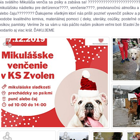
Na svätého Mikuláša venčia sa psíky a zabáva sa! ???????????????????????? A
mikulášsku nádielku pre deťúrence????, venčenie????, predvianočnú atmošku a
alebo čaju???????? Ďakujeme všetkým ktorí nás prišli pozrieť vyvenčiť psíkov a pr
podobe kvalitného krmiva, materiálnej pomoci ( deky, uteráky, osúšky, posteľné o
psíkov, pamlsky. Veríme že sa vám u nás páčilo našim psíkom veľmi boli šťastní že
podarilo aj viac krát. ĎAKUJEME