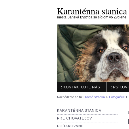
Karanténna stanica
mesta Banská Bystrica so sídlom vo Zvolene
: KONTAKTUJTE NÁS :
: PSÍKOV
Nachádzate sa tu:
Hlavná stránka
Fotogalérie
KARANTÉNNA STANICA
PRE CHOVATEĽOV
POĎAKOVANIE